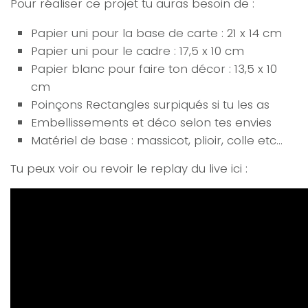
Pour réaliser ce projet tu auras besoin de :
Papier uni pour la base de carte : 21 x 14 cm
Papier uni pour le cadre : 17,5 x 10 cm
Papier blanc pour faire ton décor : 13,5 x 10
cm
Poinçons Rectangles surpiqués si tu les as
Embellissements et déco selon tes envies
Matériel de base : massicot, plioir, colle etc…
Tu peux voir ou revoir le replay du live ici :