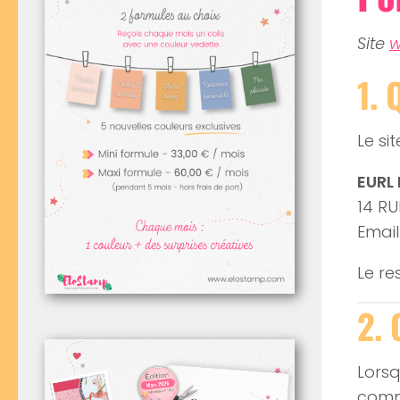
Site
w
1. 
Le si
EURL
14 R
Email
Le re
2.
Lorsq
comme