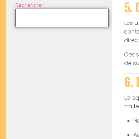
5. 
Rechercher
Les a
conte
direc
Ces s
de su
6. 
Lorsq
trai
N
A