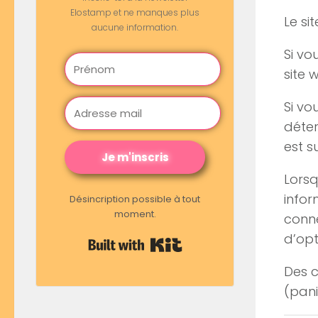
Elostamp et ne manques plus
Le si
aucune information.
Si vo
site 
Si vo
déter
est s
Je m'inscris
Lorsq
infor
Désincription possible à tout
moment.
conne
d’opt
Built with Kit
Des c
(pani