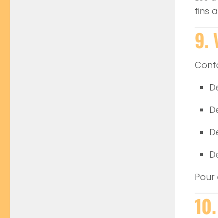
fins 
9. 
Conf
D
D
D
D
Pour 
10.