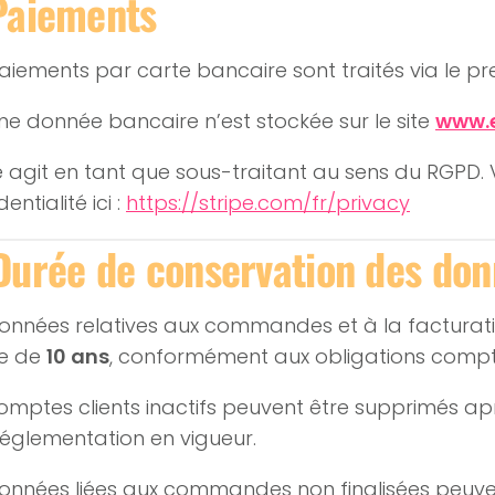
Paiements
aiements par carte bancaire sont traités via le pr
e donnée bancaire n’est stockée sur le site
www.
e agit en tant que sous-traitant au sens du RGPD. 
entialité ici :
https://stripe.com/fr/privacy
Durée de conservation des do
onnées relatives aux commandes et à la factura
le de
10 ans
, conformément aux obligations compt
omptes clients inactifs peuvent être supprimés a
réglementation en vigueur.
données liées aux commandes non finalisées peuv