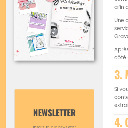
afin 
Une c
servi
Grava
Après
côté
3. 
Si vo
conte
extra
NEWSLETTER
4. 
Inscris-toi à la newsletter