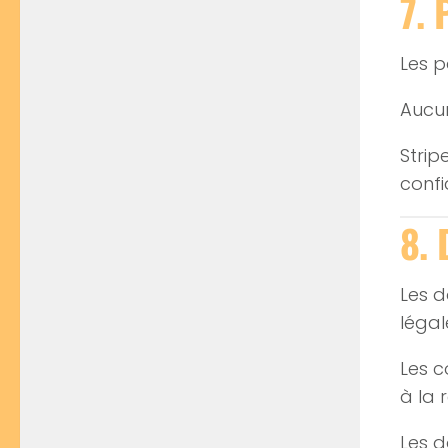
7. 
Les p
Aucun
Strip
confid
8. 
Les d
léga
Les c
à la 
Les 