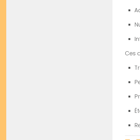
A
N
I
Ces d
T
P
P
Ét
R