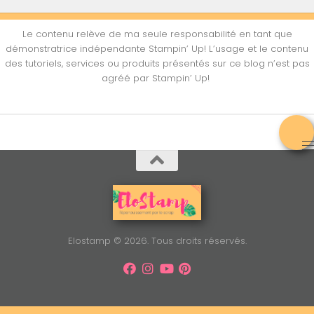
Le contenu relève de ma seule responsabilité en tant que
démonstratrice indépendante Stampin’ Up! L’usage et le contenu
des tutoriels, services ou produits présentés sur ce blog n’est pas
agréé par Stampin’ Up!
Elostamp © 2026. Tous droits réservés.