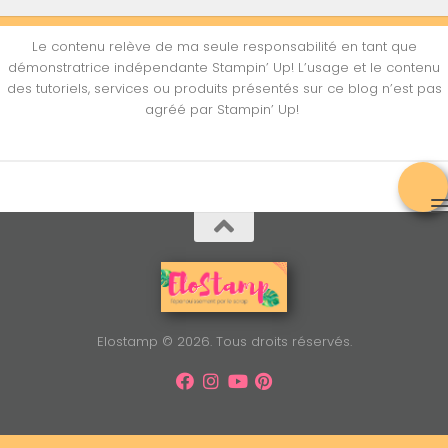
Le contenu relève de ma seule responsabilité en tant que
démonstratrice indépendante Stampin’ Up! L’usage et le contenu
des tutoriels, services ou produits présentés sur ce blog n’est pas
agréé par Stampin’ Up!
Elostamp © 2026. Tous droits réservés.