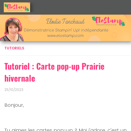
Skip to content
TUTORIELS
Tutoriel : Carte pop-up Prairie
hivernale
25/10/2023
Bonjour,
Tu aimes les cartes pop-up ? Moi j'adore, c'est un