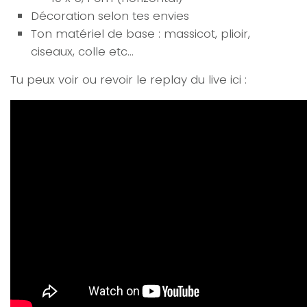
Décoration selon tes envies
Ton matériel de base : massicot, plioir,
ciseaux, colle etc…
Tu peux voir ou revoir le replay du live ici :