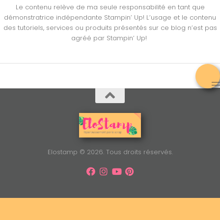
Le contenu relève de ma seule responsabilité en tant que
démonstratrice indépendante Stampin’ Up! L’usage et le contenu
des tutoriels, services ou produits présentés sur ce blog n’est pas
agréé par Stampin’ Up!
Elostamp © 2026. Tous droits réservés.