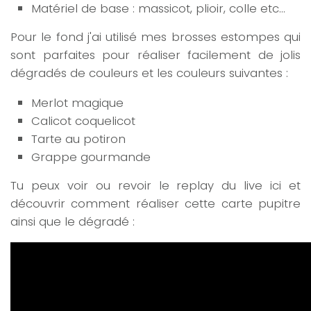
Matériel de base : massicot, plioir, colle etc…
Pour le fond j'ai utilisé mes brosses estompes qui
sont parfaites pour réaliser facilement de jolis
dégradés de couleurs et les couleurs suivantes :
Merlot magique
Calicot coquelicot
Tarte au potiron
Grappe gourmande
Tu peux voir ou revoir le replay du live ici et
découvrir comment réaliser cette carte pupitre
ainsi que le dégradé :