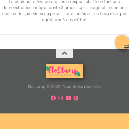
Le contenu relève de ma seule responsabilité en tant que
démonstratrice indépendante Stampin’ Up! L’usage et le contenu
des tutoriels, services ou produits présentés sur ce blog n’est pas
agréé par Stampin’ Up!
Elostamp © 2026. Tous droits réservés.