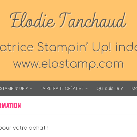
STAMPIN’ UP!®
LA RETRAITE CRÉATIVE
Qui suis-je ?
M
RMATION
pour votre achat !